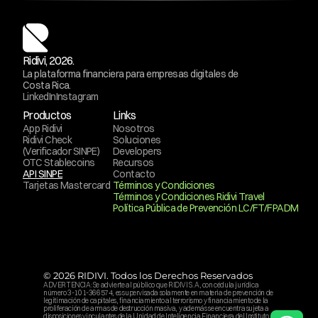
Ridivi, 2026.
La plataforma financiera para empresas digitales de 
Costa Rica.
LinkedIn
Instagram
Productos
Links
App Ridivi
Nosotros
Ridivi Check 
Soluciones
(Verificador SINPE)
Developers
OTC Stablecoins
Recursos
API SINPE
Contacto
Tarjetas Mastercard
Términos y Condiciones
Términos y Condiciones Ridivi Travel
Política Pública de Prevención LC/FT/FPADM
© 2026 RIDIVI. Todos los Derechos Reservados
ADVERTENCIA: Se advierte al público que RIDIVI S. A, con cédula jurídica 
número 3-101-366574, es supervisada solamente en materia de prevención de 
legitimación de capitales, financiamiento al terrorismo y financiamiento de la 
proliferación de armas de destrucción masiva, y además se encuentra sujeta a 
disposiciones vinculantes de la Unidad de Inteligencia Financiera del Instituto 