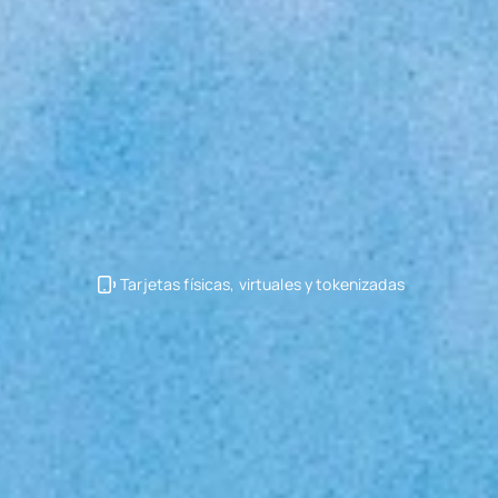
Tarjetas físicas, virtuales y tokenizadas
u
Nueva
Tarjeta
Corporativa
Mastercard
Internacional.
Solicitar Tarjeta